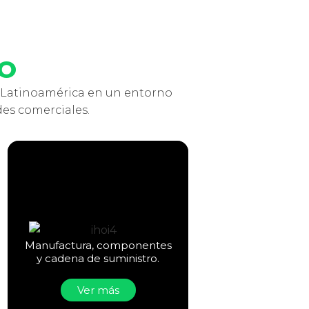
IO
a Latinoamérica en un entorno
es comerciales.
Manufactura, componentes
y cadena de suministro.
Ver más