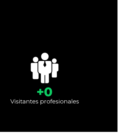
fortalecer tu marca y abrir
nuevos mercados.
+
0
Visitantes profesionales