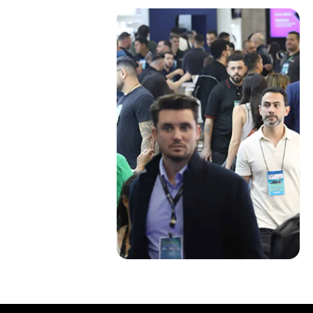
 innovación
nzamientos,
oluciones para la
tecnológica.
Amplía tu red
Relaciona tu empresa con
fabricantes, distribuidores y