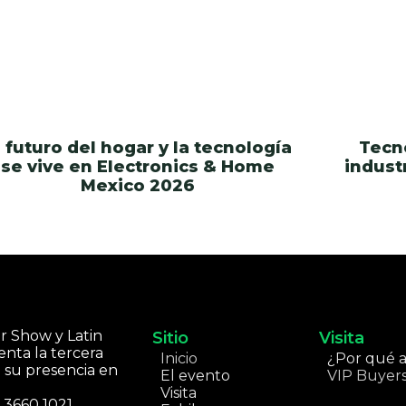
l futuro del hogar y la tecnología
Tecn
se vive en Electronics & Home
indust
Mexico 2026
r Show y Latin
Sitio
Visita
enta la tercera
Inicio
¿Por qué as
 su presencia en
El evento
VIP Buyer
Visita
5 3660 1021