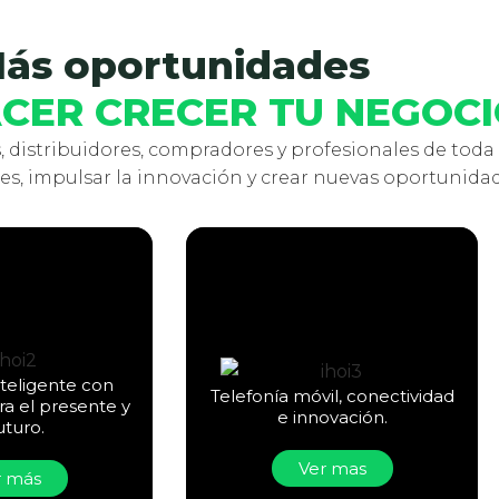
ás oportunidades
CER CRECER TU NEGOC
, distribuidores, compradores y profesionales de tod
s, impulsar la innovación y crear nuevas oportunidad
nteligente con
Telefonía móvil, conectividad
ra el presente y
e innovación.
uturo.
Ver mas
r más