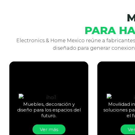
M
PARA HA
Electronics & Home Mexico reúne a fabricantes
diseñado para generar conexione
Muebles, decoración y
Movilidad i
diseño para los espacios del
soluciones pa
futuro.
el f
Ver más
Ve