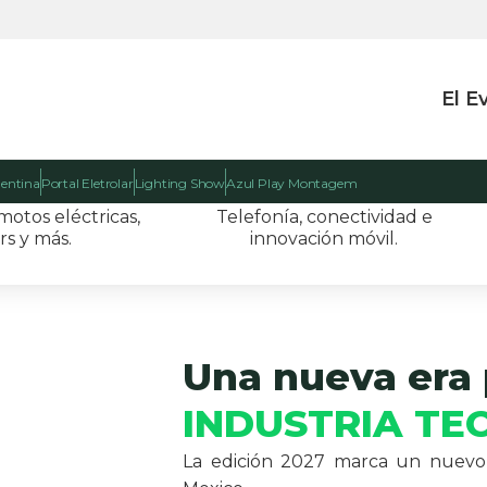
El E
gentina
Portal Eletrolar
Lighting Show
Azul Play Montagem
motos eléctricas,
Telefonía, conectividad e
rs y más.
innovación móvil.
Una nueva era 
INDUSTRIA TE
La edición 2027 marca un nuevo 