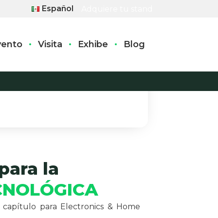
Español
Adquiere tu stand
vento
Visita
Exhibe
Blog
Componentes, manufactura y
soluciones industriales.
para la
CNOLÓGICA
capítulo para Electronics & Home