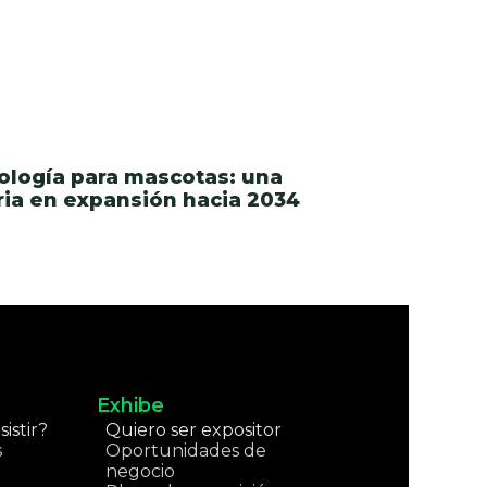
ología para mascotas: una
ria en expansión hacia 2034
Exhibe
istir?
Quiero ser expositor
s
Oportunidades de
negocio