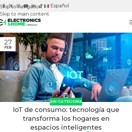
Español
Skip to navigation
Skip to main content
Adquiere tu stand
27
FEB
SIN CATEGORÍA
IoT de consumo: tecnología que
transforma los hogares en
espacios inteligentes