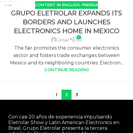
CONTENT IN ENGLISH
,
PRENSA
27
GRUPO ELETROLAR EXPANDS ITS
DIC
BORDERS AND LAUNCHES
ELECTRONICS HOME IN MEXICO
0
Cesar
The fair promotes the consumer electronics
sector and fosters trade exchanges between
Mexico and its neighboring countries. Electron...
CONTINUE READING
1
2
3
Con casi 20 años de experiencia impulsando
Eletrolar Show y Latin American Electronics en
Brasil, Grupo Eletrolar presenta la tercera