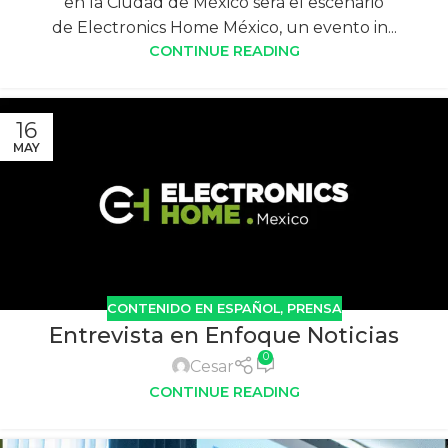
en la Ciudad de México será el escenario
de Electronics Home México, un evento in...
CONTINUE READING
16
MAY
CONTENIDO EN ESPAÑOL
,
PRENSA
Entrevista en Enfoque Noticias
0
Cesar
CONTINUE READING