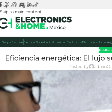
Skip to navigation
Skip to main content
Grupo Eletrolar
Eletrolar Show
Latin American Electronics
Electronics Home Ar
BLOG
,
Eficiencia energética: El lujo
Posted by
admin
On