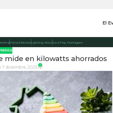
El E
gentina
Portal Eletrolar
Lighting Show
Azul Play Montagem
PRENSA
 se mide en kilowatts ahorrados
0
 7 diciembre, 2025