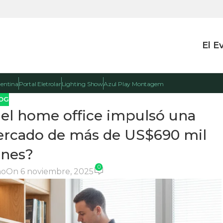
El E
gentina
Portal Eletrolar
Lighting Show
Azul Play Montagem
OG
 el home office impulsó una
ercado de más de US$690 mil
ones?
0
no
On 6 noviembre, 2025