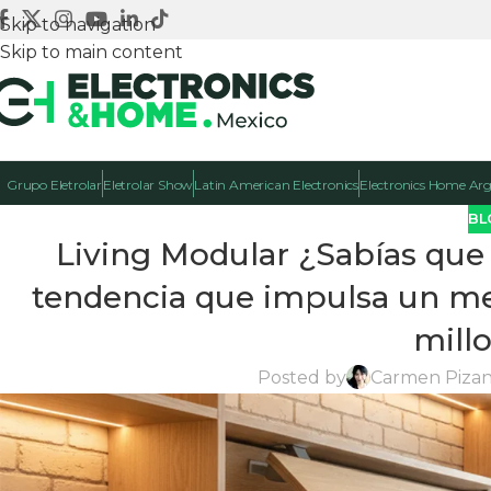
Skip to navigation
Skip to main content
Grupo Eletrolar
Eletrolar Show
Latin American Electronics
Electronics Home Ar
BL
Living Modular ¿Sabías que
tendencia que impulsa un m
mill
Posted by
Carmen Piza